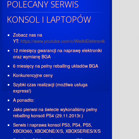
POLECANY SERWIS
KONSOL I LAPTOPÓW
Zobacz nas na
YT:
https://www.youtube.com/c/WielkiElektronik
12 miesięcy gwarancji na naprawę elektroniki
oraz wymianę BGA
6 miesięcy na pełny reballing układów BGA
Konkurencyjne ceny
Szybki czas realizacji (możliwa usługa
express!)
A ponadto:
Jako pierwsi na świecie wykonaliśmy pełny
reballing konsoli PS4 (29.11.2013r.)
Serwis i naprawa konsol PS3, PS4, PS5,
XBOX360, XBOXONE/X/S, XBOXSERIES/X/S