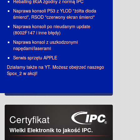
Reballing BGA zgodny z normą IPC
Naprawa konsoli PS3 z YLOD "żółta dioda
śmierci", RSOD "czerwony ekran śmierci"
Naprawa konsoli po nieudanym update
(8002F147 i inne błędy)
Naprawa konsol z uszkodzonymi
napędami/laserami
Serwis sprzętu APPLE
Działamy także na YT. Możesz obejrzeć naszego
Spox_2 w akcji!
Certyfikat
Wielki Elektronik to jakość IPC.