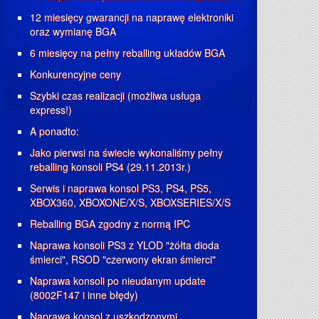
12 miesięcy gwarancji na naprawę elektroniki
oraz wymianę BGA
6 miesięcy na pełny reballing układów BGA
Konkurencyjne ceny
Szybki czas realizacji (możliwa usługa
express!)
A ponadto:
Jako pierwsi na świecie wykonaliśmy pełny
reballing konsoli PS4 (29.11.2013r.)
Serwis i naprawa konsol PS3, PS4, PS5,
XBOX360, XBOXONE/X/S, XBOXSERIES/X/S
Reballing BGA zgodny z normą IPC
Naprawa konsoli PS3 z YLOD "żółta dioda
śmierci", RSOD "czerwony ekran śmierci"
Naprawa konsoli po nieudanym update
(8002F147 i inne błędy)
Naprawa konsol z uszkodzonymi