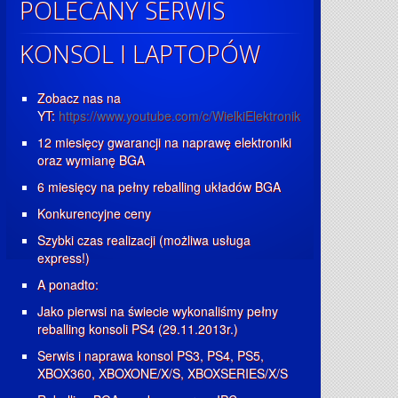
POLECANY SERWIS
KONSOL I LAPTOPÓW
Zobacz nas na
YT:
https://www.youtube.com/c/WielkiElektronik
12 miesięcy gwarancji na naprawę elektroniki
oraz wymianę BGA
6 miesięcy na pełny reballing układów BGA
Konkurencyjne ceny
Szybki czas realizacji (możliwa usługa
express!)
A ponadto:
Jako pierwsi na świecie wykonaliśmy pełny
reballing konsoli PS4 (29.11.2013r.)
Serwis i naprawa konsol PS3, PS4, PS5,
XBOX360, XBOXONE/X/S, XBOXSERIES/X/S