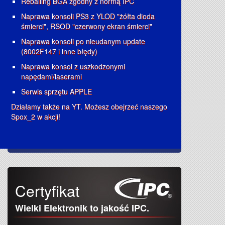
Reballing BGA zgodny z normą IPC
Naprawa konsoli PS3 z YLOD "żółta dioda
śmierci", RSOD "czerwony ekran śmierci"
Naprawa konsoli po nieudanym update
(8002F147 i inne błędy)
Naprawa konsol z uszkodzonymi
napędami/laserami
Serwis sprzętu APPLE
Działamy także na YT. Możesz obejrzeć naszego
Spox_2 w akcji!
Certyfikat
Wielki Elektronik to jakość IPC.