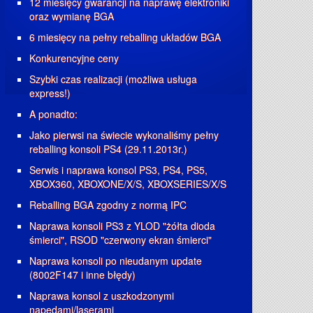
12 miesięcy gwarancji na naprawę elektroniki
oraz wymianę BGA
6 miesięcy na pełny reballing układów BGA
Konkurencyjne ceny
Szybki czas realizacji (możliwa usługa
express!)
A ponadto:
Jako pierwsi na świecie wykonaliśmy pełny
reballing konsoli PS4 (29.11.2013r.)
Serwis i naprawa konsol PS3, PS4, PS5,
XBOX360, XBOXONE/X/S, XBOXSERIES/X/S
Reballing BGA zgodny z normą IPC
Naprawa konsoli PS3 z YLOD "żółta dioda
śmierci", RSOD "czerwony ekran śmierci"
Naprawa konsoli po nieudanym update
(8002F147 i inne błędy)
Naprawa konsol z uszkodzonymi
napędami/laserami