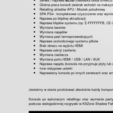
Serwis i naprawa
B
LOD
(niebieska dioda śmierci)
Głośna praca konsoli (wiatrak wchodzi na maksyma
Reballing układów APU / Mostek południowy
SPA PS4 - kompleksowe czyszczenie oraz wymia
Naprawa po błędnej aktualizacji
Naprawa błędów systemu (np: E-FFFFFFFB, CE-35
Wymiana laserów
Wymiana napędów
Wymiana past termoprzewodzących
Naprawa uszkodzonego systemu plików
Brak obrazu na wyjściu HDMI
Naprawa sekcji zasilania
Wymiana zasilacza
Wymiana portu HDMI / USB / LAN / AUX
Naprawa napędu (konsola nie przyjmuje płyty lub 
Inne nietypowe usterki
Naprawiamy konsole po innych serwisach oraz am
Jesteśmy w stanie przelutować absolutnie każdy kompo
Konsola po wykonanym reballingu oraz wymianie pasty
podczas wielogodzinnej rozgrywki w KillZone Shadow Fall