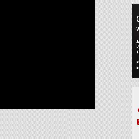
W
J
M
I
P
l