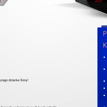
P
K
szego dziecka Sony!