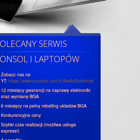
OLECANY SERWIS
ONSOL I LAPTOPÓW
Zobacz nas na
YT:
https://www.youtube.com/c/WielkiElektronik
12 miesięcy gwarancji na naprawę elektroniki
oraz wymianę BGA
6 miesięcy na pełny reballing układów BGA
Konkurencyjne ceny
Szybki czas realizacji (możliwa usługa
express!)