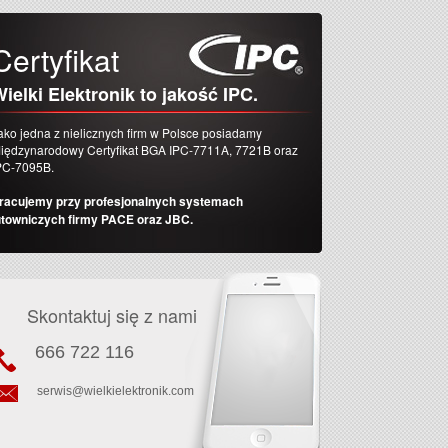
Certyfikat
ielki Elektronik to jakość IPC.
ako jedna z nielicznych firm w Polsce posiadamy
iędzynarodowy Certyfikat BGA IPC-7711A, 7721B oraz
PC-7095B.
racujemy przy profesjonalnych systemach
utowniczych firmy PACE oraz JBC.
Skontaktuj się z nami
666 722 116
serwis@wielkielektronik.com