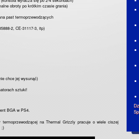
! (konsola wyłacza się po 2-4 sekundach)
lne obroty po krótkim czasie grania)
na past termoprzewodzących
888-2, CE-31117-3, itp)
nie chce jej wysunąć)
atorach sztuki!
Dz
nent BGA w PS4.
Sp
 termoprzewodzącej na Thermal Grizzly pracuje o wiele ciszej
 ;)