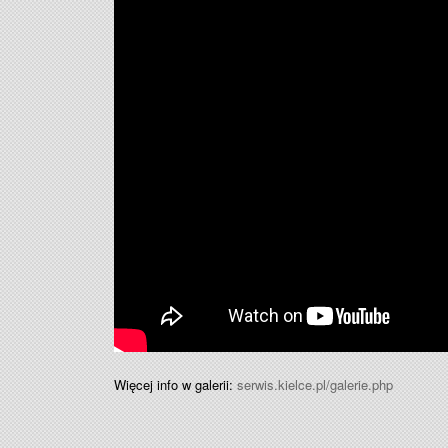
Więcej info w galerii:
serwis.kielce.pl/galerie.php