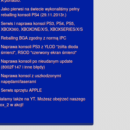
A ponadto:
Jako pierwsi na świecie wykonaliśmy pełny
reballing konsoli PS4 (29.11.2013r.)
Serwis i naprawa konsol PS3, PS4, PS5,
XBOX360, XBOXONE/X/S, XBOXSERIES/X/S
Reballing BGA zgodny z normą IPC
Naprawa konsoli PS3 z YLOD "żółta dioda
śmierci", RSOD "czerwony ekran śmierci"
Naprawa konsoli po nieudanym update
(8002F147 i inne błędy)
Naprawa konsol z uszkodzonymi
napędami/laserami
Serwis sprzętu APPLE
iałamy także na YT. Możesz obejrzeć naszego
ox_2 w akcji!